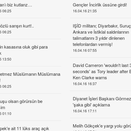
an’ı biz kutlarız…
Gençler İncirlik üssüne girdi!
6 06:25
16.04.16 21:35
zlü sarışın kurt!..
IŞİD militanı; Diyarbakır, Suruç
Ankara ve İstiklal saldırılarının
6 06:25
talimatlarını 3 yıldır dinlenen
telefonlardan vermiş!
in kasasına oluk gibi para
16.04.16 07:55
k
6 13:50
David Cameron 'wouldn't last 
seconds' as Tory leader after B
 etmez Müslümanın Müslümana
Ken Clarke warns
!
16.04.16 16:37
6 06:25
Diyanet İşleri Başkanı Görme
şu olsan görürsün be
'şaka gibi' açıklama
şim
16.04.16 17:11
6 01:10
Melih Gökçek'e yargı yolu gör
pek'e ait 11 lüks araç açık