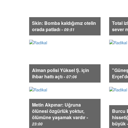
Skin: Bomba kaldığımız otelin
Total iz
orada patladı -
sever m
09:51
Alman polisi Yüksel Ş. için
"Güneş
ihbar hattı açtı -
Erçel'd
07:06
Metin Akpınar: Uğruna
ölünesi özgürlük yoktur,
Burcu 
ölümüne yaşamak vardır -
hisset
büyük 
23:00