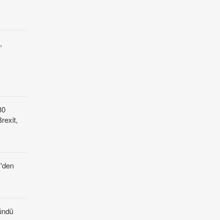
,
30
rexit,
z'den
ündü