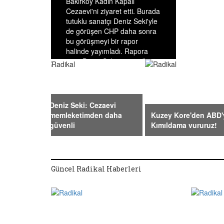
Bakırköy Kadın Kapalı
Cezaevi'ni ziyaret etti. Burada
tutuklu sanatçı Deniz Seki'yle
de görüşen CHP daha sonra
bu görüşmeyi bir rapor
halinde yayımladı. Rapora
göre Deniz Seki görüştüğü
CHP'lilere, "Cezaevi,
memleketimden daha
güvenli" açıklamasını yaptı
Deniz Seki: Cezaevi
memleketimden daha
Kuzey Kore'den ABD'
güvenli
Kımıldama vururuz!
Güncel Radikal Haberleri