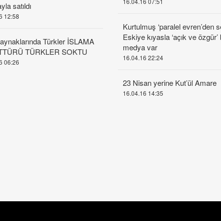
16.04.16 07:51
yla satıldı
6 12:58
Kurtulmuş ‘paralel evren’den s
Eskiye kıyasla ‘açık ve özgür’ 
aynaklarında Türkler İSLAMA
medya var
TTÜRÜ TÜRKLER SOKTU
16.04.16 22:24
6 06:26
23 Nisan yerine Kut’ül Amare
16.04.16 14:35