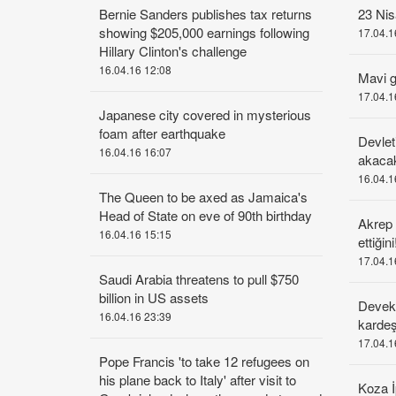
Bernie Sanders publishes tax returns
23 Nis
showing $205,000 earnings following
17.04.1
Hillary Clinton's challenge
16.04.16 12:08
Mavi gö
17.04.1
Japanese city covered in mysterious
foam after earthquake
Devlet
16.04.16 16:07
akaca
16.04.1
The Queen to be axed as Jamaica's
Head of State on eve of 90th birthday
Akrep
16.04.16 15:15
ettiğini
17.04.1
Saudi Arabia threatens to pull $750
billion in US assets
Deveku
16.04.16 23:39
karde
17.04.1
Pope Francis 'to take 12 refugees on
his plane back to Italy' after visit to
Koza İ