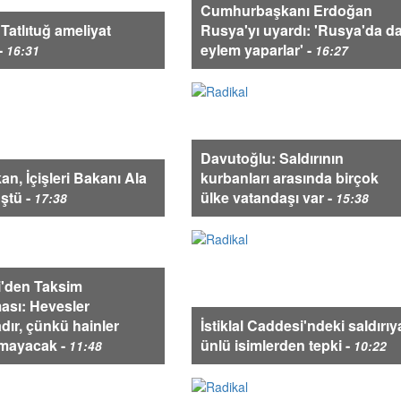
Cumhurbaşkanı Erdoğan
Tatlıtuğ ameliyat
Rusya'yı uyardı: 'Rusya'da d
-
eylem yaparlar' -
16:31
16:27
Davutoğlu: Saldırının
n, İçişleri Bakanı Ala
kurbanları arasında birçok
üştü -
ülke vatandaşı var -
17:38
15:38
i'den Taksim
ası: Hevesler
ır, çünkü hainler
İstiklal Caddesi'ndeki saldırıy
mayacak -
ünlü isimlerden tepki -
11:48
10:22