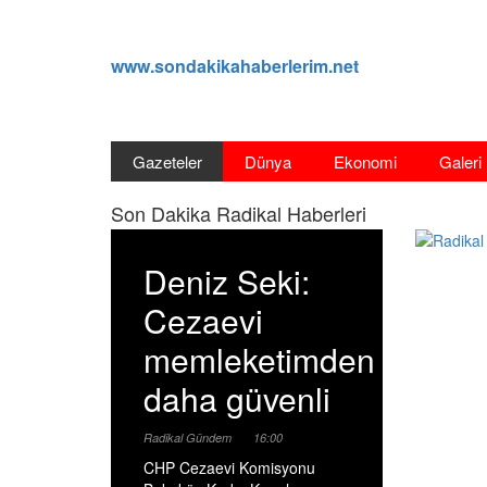
www.sondakikahaberlerim.net
Gazeteler
Dünya
Ekonomi
Galeri
Son Dakika Radikal Haberleri
Deniz Seki:
Cezaevi
memleketimden
daha güvenli
Radikal
Gündem
16:00
CHP Cezaevi Komisyonu