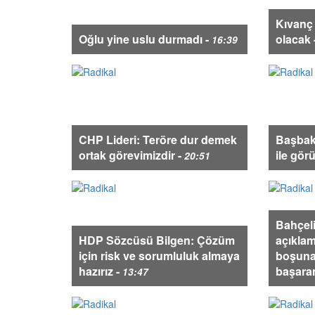
Kıvanç 
Oğlu yine uslu durmadı -
olacak 
16:39
CHP Lideri: Teröre dur demek
Başbaka
ortak görevimizdir -
ile gör
20:51
Bahçel
HDP Sözcüsü Bilgen: Çözüm
açıklam
için risk ve sorumluluk almaya
boşunad
hazırız -
başara
13:47