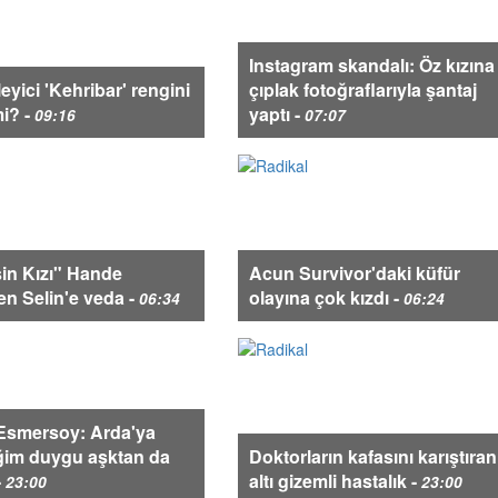
Instagram skandalı: Öz kızına
leyici 'Kehribar' rengini
çıplak fotoğraflarıyla şantaj
i? -
yaptı -
09:16
07:07
in Kızı" Hande
Acun Survivor'daki küfür
en Selin'e veda -
olayına çok kızdı -
06:34
06:24
Esmersoy: Arda'ya
iğim duygu aşktan da
Doktorların kafasını karıştıran
-
altı gizemli hastalık -
23:00
23:00