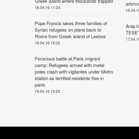
Greek island where thousands trapped
artırma
16.04.16 11:24
16.04.1
Pope Francis takes three families of
Arap k
Syrian refugees on plane back to
TESE
Rome from Greek island of Lesbos
17.04.1
16.04.16 15:33
Ferocious battle at Paris migrant
camp: Refugees armed with metal
poles clash with vigilantes under Metro
station as terrified residents flee in
panic
16.04.16 16:23