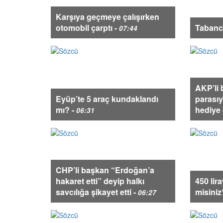
Karşıya geçmeye çalışırken
otomobil çarptı -
Tabanc
07:44
AKP’li 
Eyüp’te 5 araç kundaklandı
parasıyl
mı? -
hediye d
06:31
CHP’li başkan “Erdoğan’a
hakaret etti” deyip halkı
450 lira
savcılığa şikayet etti -
misiniz
06:27