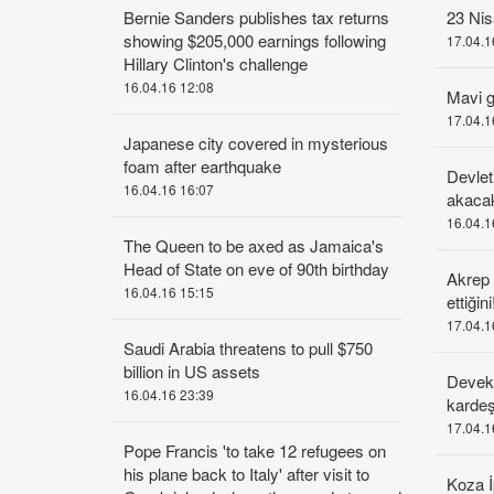
Bernie Sanders publishes tax returns
23 Nis
showing $205,000 earnings following
17.04.1
Hillary Clinton's challenge
16.04.16 12:08
Mavi gö
17.04.1
Japanese city covered in mysterious
foam after earthquake
Devlet
16.04.16 16:07
akaca
16.04.1
The Queen to be axed as Jamaica's
Head of State on eve of 90th birthday
Akrep
16.04.16 15:15
ettiğini
17.04.1
Saudi Arabia threatens to pull $750
billion in US assets
Deveku
16.04.16 23:39
karde
17.04.1
Pope Francis 'to take 12 refugees on
his plane back to Italy' after visit to
Koza İ