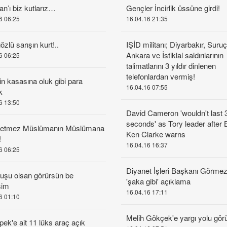
an’ı biz kutlarız…
Gençler İncirlik üssüne girdi!
6 06:25
16.04.16 21:35
zlü sarışın kurt!..
IŞİD militanı; Diyarbakır, Suruç
Ankara ve İstiklal saldırılarının
6 06:25
talimatlarını 3 yıldır dinlenen
telefonlardan vermiş!
in kasasına oluk gibi para
16.04.16 07:55
k
6 13:50
David Cameron 'wouldn't last 
seconds' as Tory leader after B
 etmez Müslümanın Müslümana
Ken Clarke warns
!
16.04.16 16:37
6 06:25
Diyanet İşleri Başkanı Görme
şu olsan görürsün be
'şaka gibi' açıklama
şim
16.04.16 17:11
6 01:10
Melih Gökçek'e yargı yolu gör
pek'e ait 11 lüks araç açık