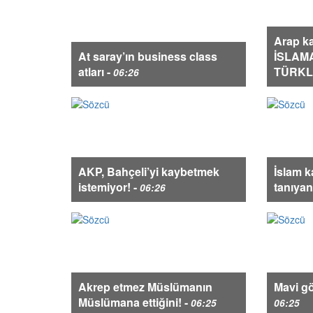
Arap ka
At saray’ın business class
İSLAM
atları -
TÜRKL
06:26
AKP, Bahçeli’yi kaybetmek
İslam k
istemiyor! -
tanıyan
06:26
Akrep etmez Müslümanın
Mavi göz
Müslümana ettiğini! -
06:25
06:25