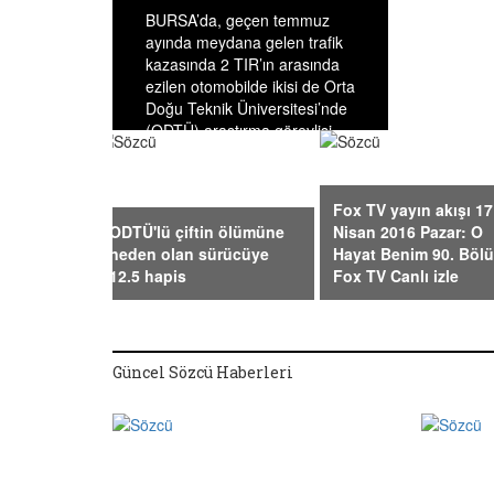
BURSA’da, geçen temmuz
ayında meydana gelen trafik
kazasında 2 TIR’ın arasında
ezilen otomobilde ikisi de Orta
Doğu Teknik Üniversitesi’nde
(ODTÜ) araştırma görevlisi
olan Mustafa Alpaslan ve 6.5
aylık hamile olan eşi Zişan
Güner Alpaslan'ın ölümüne
Fox TV yayın akışı 17
neden olan TIR şoförü;39
ODTÜ'lü çiftin ölümüne
Nisan 2016 Pazar: O
yaşındaki;Aytekin …
neden olan sürücüye
Hayat Benim 90. Böl
12.5 hapis
Fox TV Canlı izle
Güncel Sözcü Haberleri