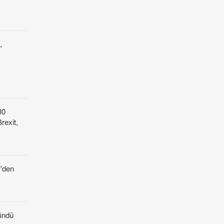
,
30
rexit,
z'den
ündü