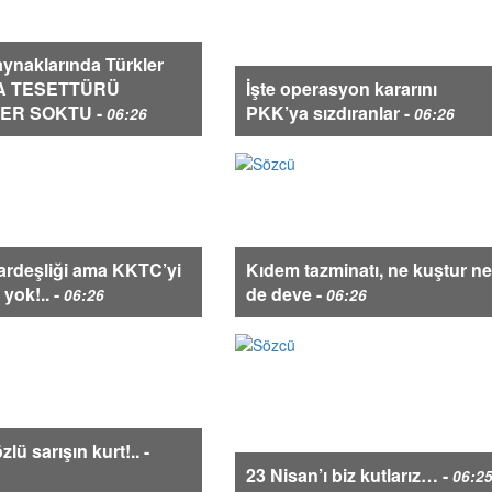
ynaklarında Türkler
A TESETTÜRÜ
İşte operasyon kararını
ER SOKTU -
PKK’ya sızdıranlar -
06:26
06:26
ardeşliği ama KKTC’yi
Kıdem tazminatı, ne kuştur ne
 yok!.. -
de deve -
06:26
06:26
lü sarışın kurt!.. -
23 Nisan’ı biz kutlarız… -
06:2