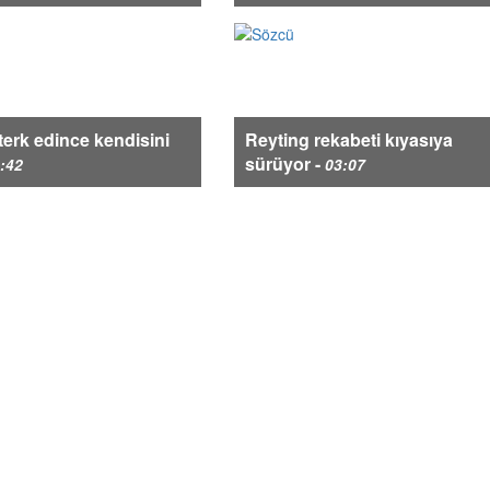
 terk edince kendisini
Reyting rekabeti kıyasıya
sürüyor -
:42
03:07