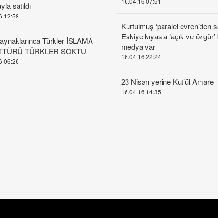
16.04.16 07:51
yla satıldı
6 12:58
Kurtulmuş ‘paralel evren’den s
Eskiye kıyasla ‘açık ve özgür’ 
aynaklarında Türkler İSLAMA
medya var
TTÜRÜ TÜRKLER SOKTU
16.04.16 22:24
6 06:26
23 Nisan yerine Kut’ül Amare
16.04.16 14:35