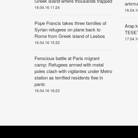
Greek island where thousands trapped
artırma
16.04.16 11:24
16.04.1
Pope Francis takes three families of
Arap k
Syrian refugees on plane back to
TESE
Rome from Greek island of Lesbos
17.04.1
16.04.16 15:33
Ferocious battle at Paris migrant
camp: Refugees armed with metal
poles clash with vigilantes under Metro
station as terrified residents flee in
panic
16.04.16 16:23