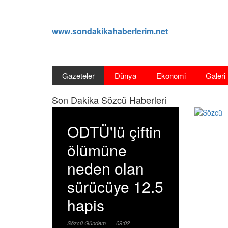
www.sondakikahaberlerim.net
Gazeteler
Dünya
Ekonomi
Galeri
Son Dakika Sözcü Haberleri
ODTÜ'lü çiftin
ölümüne
neden olan
sürücüye 12.5
hapis
Sözcü
Gündem
09:02