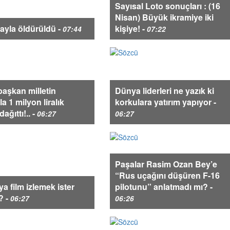
Sayısal Loto sonuçları : (16
Nisan) Büyük ikramiye iki
ayla öldürüldü -
kişiye! -
07:44
07:22
başkan milletin
Dünya liderleri ne yazık ki
a 1 milyon liralık
korkulara yatırım yapıyor -
ağıttı!.. -
06:27
06:27
Paşalar Rasim Ozan Bey’e
“Rus uçağını düşüren F-16
ya film izlemek ister
pilotunu” anlatmadı mı? -
? -
06:27
06:26